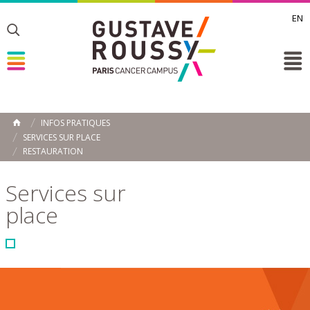
EN
Toggle
Toggle
Toggle
INFOS PRATIQUES
ACCUEIL
SERVICES SUR PLACE
Toggle
RESTAURATION
Services sur
place