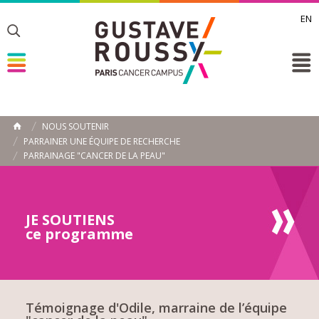
EN
Toggle
Toggle
Toggle
NOUS SOUTENIR
ACCUEIL
PARRAINER UNE ÉQUIPE DE RECHERCHE
Toggle
PARRAINAGE "CANCER DE LA PEAU"
JE SOUTIENS
ce programme
Témoignage d'Odile, marraine de l’équipe