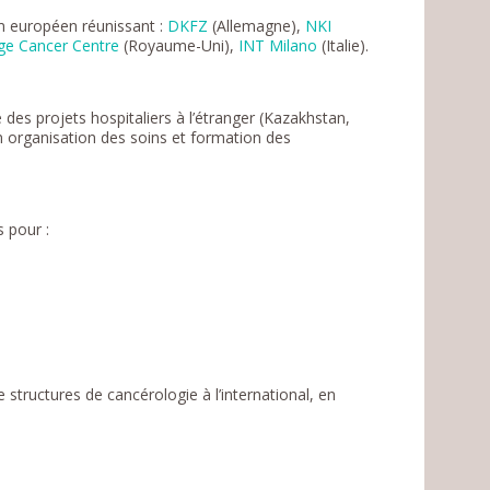
m européen réunissant :
DKFZ
(Allemagne),
NKI
ge Cancer Centre
(Royaume-Uni),
INT Milano
(Italie).
pe des projets hospitaliers à l’étranger (Kazakhstan,
n organisation des soins et formation des
s pour :
tructures de cancérologie à l’international, en