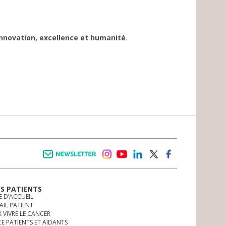
innovation, excellence et humanité
.
Newsletter
instagram
youtube
linkedin
twitter
facebook
OS PATIENTS
E D’ACCUEIL
AIL PATIENT
 VIVRE LE CANCER
CE PATIENTS ET AIDANTS