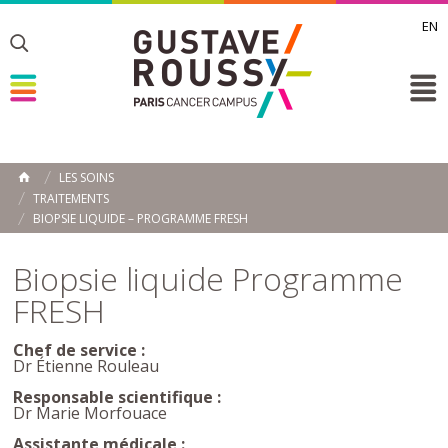
EN
Toggle
Toggle
Toggle
LES SOINS
ACCUEIL
TRAITEMENTS
Toggle
BIOPSIE LIQUIDE – PROGRAMME FRESH
Biopsie liquide Programme
FRESH
Chef de service :
Dr Étienne Rouleau
Responsable scientifique :
Dr Marie Morfouace
Assistante médicale :