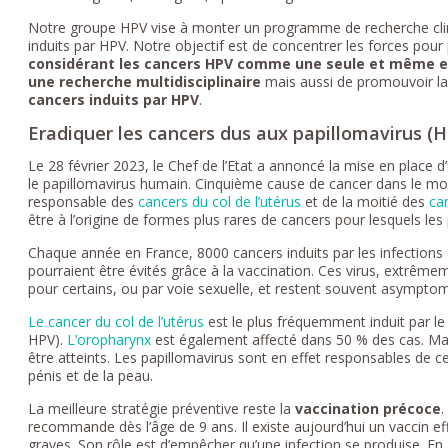
Notre groupe HPV vise à monter un programme de recherche cliniq
induits par HPV. Notre objectif est de concentrer les forces pou
considérant les cancers HPV comme une seule et même e
une recherche multidisciplinaire
mais aussi de promouvoir l
cancers induits par HPV
.
Eradiquer les cancers dus aux papillomavirus (
Le 28 février 2023, le Chef de l’Etat a annoncé la mise en place
le papillomavirus humain. Cinquième cause de cancer dans le mo
responsable des
cancers du col de l’utérus
et de la moitié des
ca
être à l’origine de formes plus rares de cancers pour lesquels les
Chaque année en France, 8000 cancers induits par les infections
pourraient être évités grâce à la vaccination. Ces virus, extrêm
pour certains, ou par voie sexuelle, et restent souvent asympto
Le cancer du col de l’utérus
est le plus fréquemment induit par le
HPV).
L’oropharynx
est également affecté dans 50 % des cas. Ma
être atteints. Les papillomavirus sont en effet responsables de ce
pénis et de la peau.
La meilleure stratégie préventive reste la
vaccination précoce
.
recommande dès l’âge de 9 ans. Il existe aujourd’hui un vaccin eff
graves. Son rôle est d’empêcher qu’une infection se produise. En 