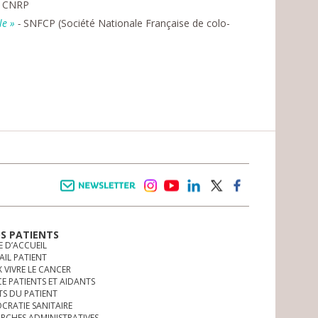
 CNRP
le »
-
SNFCP (Société Nationale Française de colo-
Newsletter
instagram
youtube
linkedin
twitter
facebook
OS PATIENTS
E D’ACCUEIL
AIL PATIENT
 VIVRE LE CANCER
CE PATIENTS ET AIDANTS
TS DU PATIENT
CRATIE SANITAIRE
RCHES ADMINISTRATIVES