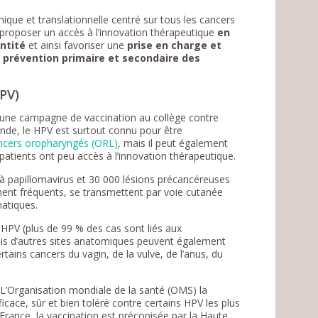
ue et translationnelle centré sur tous les cancers
r proposer un accès à l’innovation thérapeutique
en
ntité
et ainsi favoriser une
prise en charge et
a
prévention primaire et secondaire des
HPV)
 d’une campagne de vaccination au collège contre
nde, le HPV est surtout connu pour être
ncers oropharyngés (ORL)
, mais il peut également
 patients ont peu accès à l’innovation thérapeutique.
 à papillomavirus et 30 000 lésions précancéreuses
ement fréquents, se transmettent par voie cutanée
matiques.
 HPV (plus de 99 % des cas sont liés aux
is d’autres sites anatomiques peuvent également
rtains cancers du vagin, de la vulve, de l’anus, du
 L’Organisation mondiale de la santé (OMS) la
icace, sûr et bien toléré contre certains HPV les plus
France, la vaccination est préconisée par la Haute