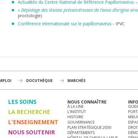
Actualités du Centre National de Référence Papillomavirus
–
« Dépistage des lésions précancéreuses de l’anus d’origine vira
proctologie)
Conférence internationale sur le papillomavirus
- IPVC
EMPLOI
DOCUTHÈQUE
MARCHÉS
LES SOINS
NOUS CONNAÎTRE
INF
À LA UNE
GUID
LA RECHERCHE
L'INSTITUT
PORT
HISTOIRE
MIEUX
L'ENSEIGNEMENT
GOUVERNANCE
ESPA
PLAN STRATÉGIQUE 2030
DROI
NOUS SOUTENIR
DÉPARTEMENTS
DÉMO
HÔPITAL DE CHEVILLY-LARUE
DÉMA