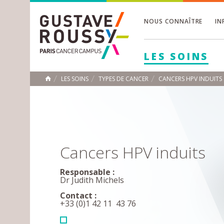
NOUS CONNAÎTRE
IN
Toggle
Toggle
LES SOINS
Toggle
LES SOINS
TYPES DE CANCER
CANCERS HPV INDUITS 
ACCUEIL
Toggle
Cancers HPV induits
Responsable :
Dr Judith Michels
Contact :
+33 (0)1 42 11 43 76