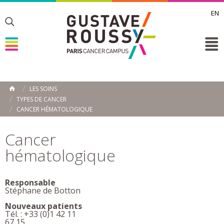
EN
Toggle
Toggle
Toggle
LES SOINS
ACCUEIL
TYPES DE CANCER
Toggle
CANCER HÉMATOLOGIQUE
Cancer
hématologique
Responsable
Stéphane de Botton
Nouveaux patients
Tél. : +33 (0)1 42 11
67 15