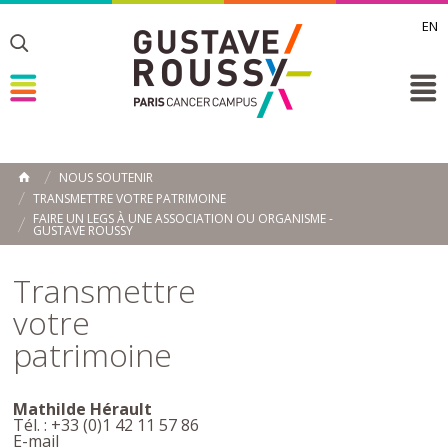
EN
Toggle
Toggle
Toggle
NOUS SOUTENIR
ACCUEIL
TRANSMETTRE VOTRE PATRIMOINE
Toggle
FAIRE UN LEGS À UNE ASSOCIATION OU ORGANISME -
GUSTAVE ROUSSY
Transmettre
votre
patrimoine
Mathilde Hérault
Tél. : +33 (0)1 42 11 57 86
E-mail