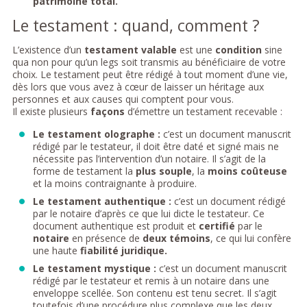
patrimoine total.
Le testament : quand, comment ?
L’existence d’un
testament valable
est une
condition
sine
qua non pour qu’un legs soit transmis au bénéficiaire de votre
choix. Le testament peut être rédigé à tout moment d’une vie,
dès lors que vous avez à cœur de laisser un héritage aux
personnes et aux causes qui comptent pour vous.
Il existe plusieurs
façons
d’émettre un testament recevable :
Le testament olographe :
c’est un document manuscrit
rédigé par le testateur, il doit être daté et signé mais ne
nécessite pas l’intervention d’un notaire. Il s’agit de la
forme de testament la
plus souple
, la
moins coûteuse
et la moins contraignante à produire.
Le testament authentique :
c’est un document rédigé
par le notaire d’après ce que lui dicte le testateur. Ce
document authentique est produit et
certifié
par le
notaire
en présence de
deux témoins
, ce qui lui confère
une haute
fiabilité juridique.
Le testament mystique :
c’est un document manuscrit
rédigé par le testateur et remis à un notaire dans une
enveloppe scellée. Son contenu est tenu secret. Il s’agit
toutefois d’une procédure plus complexe que les deux