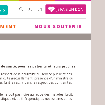
FORMULAIRE
RECHERCHER
JE FAIS UN DON
EN
VIS
DE
RECHERCHE
EMENT
NOUS SOUTENIR
 de santé, pour les patients et leurs proches.
 respect de la neutralité du service public et des
on culte (recueillement, présence d’un ministre du
rites funéraires…) dans le respect des contraintes
elle ne doit pas nuire au repos des malades (bruit,
ostiques et/ou thérapeutiques nécessaires et les