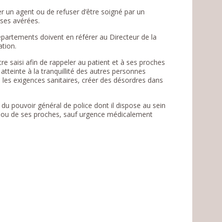
er un agent ou de refuser d’être soigné par un
uses avérées.
Départements doivent en référer au Directeur de la
ation.
re saisi afin de rappeler au patient et à ses proches
atteinte à la tranquillité des autres personnes
 les exigences sanitaires, créer des désordres dans
u du pouvoir général de police dont il dispose au sein
nt ou de ses proches, sauf urgence médicalement