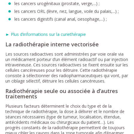
les cancers urogénitaux (prostate, verge,...) ;
les cancers ORL (lèvre, nez, langue, voile du palais,...) ;
les cancers digestifs (canal anal, oesophage,...) ;
► Plus d’informations sur la curiethérapie
La radiothérapie interne vectorisée
Les sources radioactives sont administrées par voie orale via
un médicament porteur d’un élément radioactif ou par injection
intraveineuse. Ces sources radioactives se fixent ensuite sur les
cellules cancéreuses pour les détruire. Cette radiothérapie
consiste à sélectionner des radiopharmaceutiques qui vont, par
un ciblage sélectif, détruire les cellules cancéreuses.
Radiothérapie seule ou associée à d’autres
traitements
Plusieurs facteurs déterminent le choix du type et de la
technique de radiothérapie, la dose à délivrer et le nombre de
séances nécessaires (type de tumeur, localisation, étendue,
antécédents médicaux ou chirurgicaux du patient…). Les
progrès constants de la radiothérapie permettent de toujours
mieux cibler les rayons dans la zone tumorale afin d’épargner