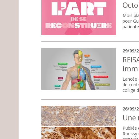
Octo
Mois pla
pour Gu
patient
29/09/
REISA
immu
Lancée e
de contr
collige 
26/09/
Une 
Publiés 
Roussy m