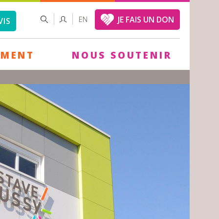
FORMULAIRE
RECHERCHER
JE FAIS UN DON
EN
VIS
DE
RECHERCHE
EMENT
NOUS SOUTENIR