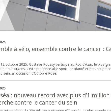
2025
mble à vélo, ensemble contre le cancer : 
 12 octobre 2025, Gustave Roussy participe au Roc d’Azur, le plus g
ne-sur-Argens. Cette présence allie sport, solidarité et prévention con
u sein, à l’occasion d’Octobre Rose.
2025
éa : nouveau record avec plus d’1 million 
erche contre le cancer du sein
es intempéries, la 23e édition parisienne d’Odysséa, la plus grande co