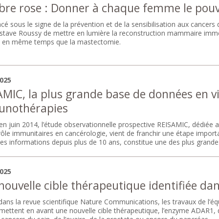
bre rose : Donner à chaque femme le pouvo
cé sous le signe de la prévention et de la sensibilisation aux cancers
stave Roussy de mettre en lumière la reconstruction mammaire immédi
e en même temps que la mastectomie.
2025
MIC, la plus grande base de données en vie
nothérapies
n juin 2014, l’étude observationnelle prospective REISAMIC, dédiée au 
ôle immunitaires en cancérologie, vient de franchir une étape importan
des informations depuis plus de 10 ans, constitue une des plus grandes
2025
nouvelle cible thérapeutique identifiée d
dans la revue scientifique Nature Communications, les travaux de l’é
ettent en avant une nouvelle cible thérapeutique, l’enzyme ADAR1, qu