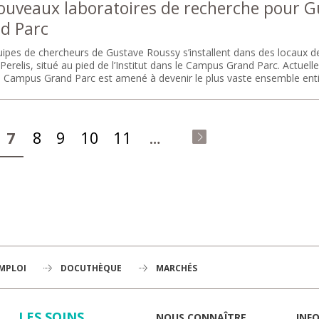
ouveaux laboratoires de recherche pour G
d Parc
uipes de chercheurs de Gustave Roussy s’installent dans des locaux 
erelis, situé au pied de l’Institut dans le Campus Grand Parc. Actue
ut, Campus Grand Parc est amené à devenir le plus vaste ensemble en
7
8
9
10
11
…
dernier »
EMPLOI
DOCUTHÈQUE
MARCHÉS
LES SOINS
NOUS CONNAÎTRE
INF