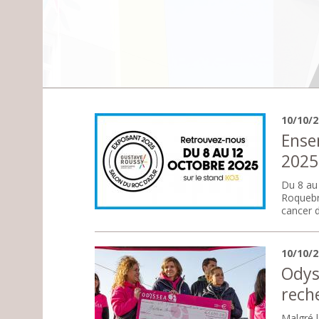
10/10/
Ense
2025
Du 8 au
Roquebru
cancer d
10/10/
Odyss
rech
Malgré l