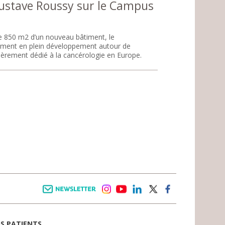
ustave Roussy sur le Campus
de 850 m2 d’un nouveau bâtiment, le
llement en plein développement autour de
tièrement dédié à la cancérologie en Europe.
Newsletter
instagram
youtube
linkedin
twitter
facebook
OS PATIENTS