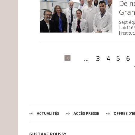
De n
Gran
Sept éq
Lab116/P
l’Instit
Pages
…
3
4
5
6
« premier
ACTUALITÉS
ACCÈS PRESSE
OFFRES D'
GUSTAVE ROUSSY