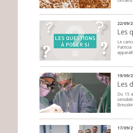
certains
22/09/
Les q
Le canc
Patricia
apparaît
19/09/
Les 
Du 15 a
sensibi
Breuskin
17/09/