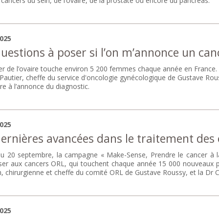
 cancers du sein, de l’ovaire, de la prostate ou encore du pancréas.
2025
uestions à poser si l’on m’annonce un canc
er de l’ovaire touche environ 5 200 femmes chaque année en France. 
 Pautier, cheffe du service d'oncologie gynécologique de Gustave Ro
re à l’annonce du diagnostic.
2025
dernières avancées dans le traitement des
u 20 septembre, la campagne « Make-Sense, Prendre le cancer à la
liser aux cancers ORL, qui touchent chaque année 15 000 nouveaux pa
, chirurgienne et cheffe du comité ORL de Gustave Roussy, et la Dr C
2025