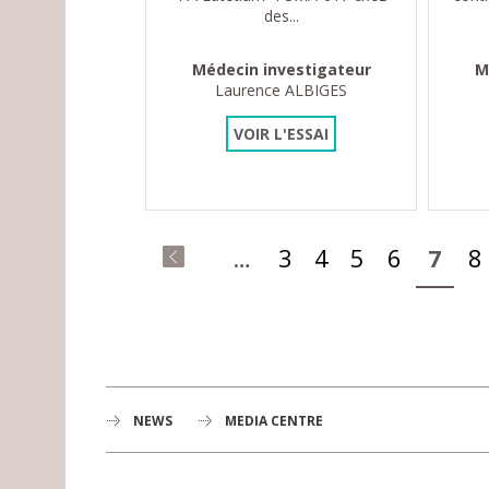
des...
Médecin investigateur
M
Laurence ALBIGES
VOIR L'ESSAI
Pages
…
3
4
5
6
7
8
« premier
NEWS
MEDIA CENTRE