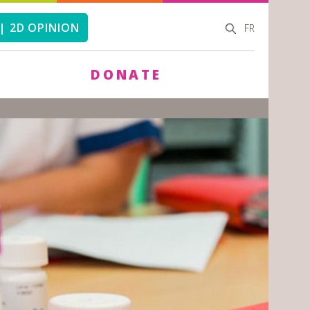
SEARCH
SEARCH
| 2D OPINION
FR
FORM
DONATE