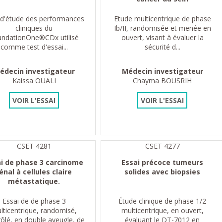
 d'étude des performances
Etude multicentrique de phase
cliniques du
Ib/II, randomisée et menée en
undationOne®CDx utilisé
ouvert, visant à évaluer la
comme test d'essai...
sécurité d...
édecin investigateur
Médecin investigateur
Kaissa OUALI
Chayma BOUSRIH
VOIR L'ESSAI
VOIR L'ESSAI
CSET 4281
CSET 4277
ai de phase 3 carcinome
Essai précoce tumeurs
énal à cellules claire
solides avec biopsies
métastatique.
Essai de de phase 3
Étude clinique de phase 1/2
lticentrique, randomisé,
multicentrique, en ouvert,
ôlé, en double aveugle, de
évaluant le DT-7012 en