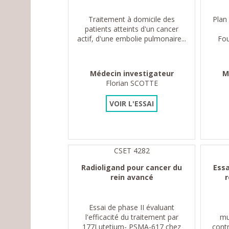
Traitement à domicile des
Plan
patients atteints d'un cancer
actif, d'une embolie pulmonaire...
Fo
Médecin investigateur
M
Florian SCOTTE
VOIR L'ESSAI
CSET 4282
Radioligand pour cancer du
Ess
rein avancé
r
Essai de phase II évaluant
l'efficacité du traitement par
mu
177Lutetium- PSMA-617 chez
contr