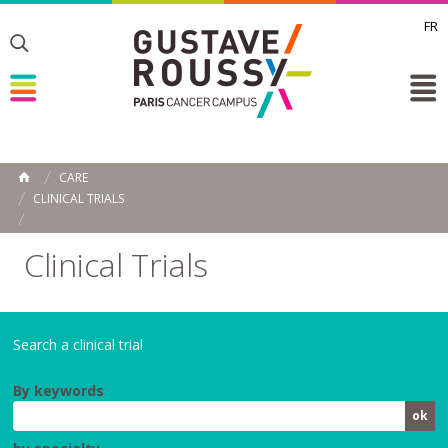
FR
Toggle
Toggle
Toggle
CARE
HOME
CLINICAL TRIALS
Clinical Trials
Search a clinical trial
By keywords