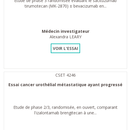
Étude de phase 3 randomisée évaluant le sacituzumab
tirumotecan (MK-2870) ± bevacizumab en...
Médecin investigateur
Alexandra LEARY
VOIR L'ESSAI
CSET 4246
Essai cancer urothélial métastatique ayant progressé
Etude de phase 2/3, randomisée, en ouvert, comparant
l'izalontamab brengitecan à une...