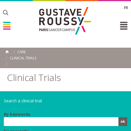
FR
Toggle
Toggle
Toggle
CARE
HOME
CLINICAL TRIALS
Clinical Trials
Search a clinical trial
By keywords