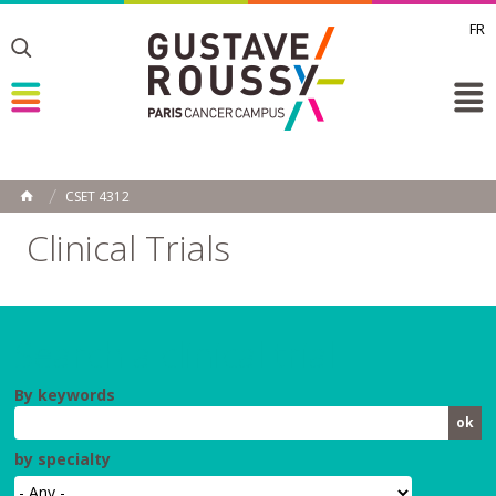
FR
Toggle
Toggle
Toggle
CSET 4312
HOME
Clinical Trials
Search a clinical trial
By keywords
by specialty