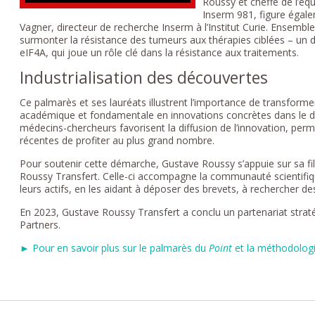
Roussy et cheffe de l’éq
Inserm 981, figure égal
Vagner, directeur de recherche Inserm à l’Institut Curie. Ensemble
surmonter la résistance des tumeurs aux thérapies ciblées – un d
eIF4A, qui joue un rôle clé dans la résistance aux traitements.
Industrialisation des découvertes
Ce palmarès et ses lauréats illustrent l’importance de transforme
académique et fondamentale en innovations concrètes dans le do
médecins-chercheurs favorisent la diffusion de l’innovation, per
récentes de profiter au plus grand nombre.
Pour soutenir cette démarche, Gustave Roussy s’appuie sur sa fili
Roussy Transfert. Celle-ci accompagne la communauté scientifique
leurs actifs, en les aidant à déposer des brevets, à rechercher de
En 2023, Gustave Roussy Transfert a conclu un partenariat strat
Partners.
► Pour en savoir plus sur le palmarès du
Point
et la méthodolog