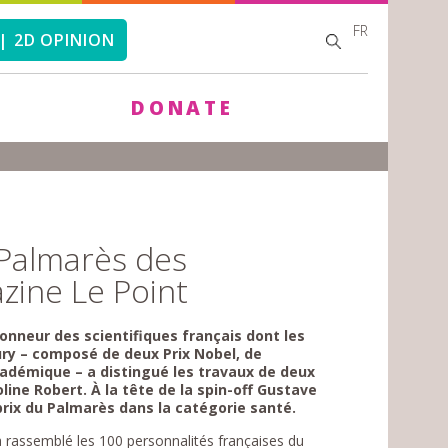
FR
SEARCH
SEARCH
| 2D OPINION
FORM
DONATE
u Palmarès des
zine Le Point
onneur des scientifiques français dont les
jury – composé de deux Prix Nobel, de
cadémique – a distingué les travaux de deux
line Robert. À la tête de la spin-off Gustave
prix du Palmarès dans la catégorie santé.
 a rassemblé les 100 personnalités françaises du