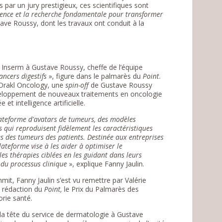
s par un jury prestigieux, ces scientifiques sont
ience et la recherche fondamentale pour transformer
ave Roussy, dont les travaux ont conduit à la
 Inserm à Gustave Roussy, cheffe de l’équipe
ancers digestifs
», figure dans le palmarès du
Point
.
 Orakl Oncology, une
spin-off
de Gustave Roussy
éveloppement de nouveaux traitements en oncologie
 et intelligence artificielle.
ateforme d'avatars de tumeurs, des modèles
 qui reproduisent fidèlement les caractéristiques
s des tumeurs des patients. Destinée aux entreprises
ateforme vise à les aider à optimiser le
s thérapies ciblées en les guidant dans leurs
 du processus clinique
», explique Fanny Jaulin.
mit, Fanny Jaulin s’est vu remettre par Valérie
a rédaction du
Point,
le Prix du Palmarès des
orie santé.
 la tête du service de dermatologie à Gustave