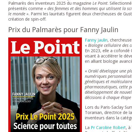
Palmarès des inventeurs 2025 du magazine
Le Point
. Sélectionné
présentés comme
« des femmes et des hommes qui utilisent la sc
le monde »
. Parmi les lauréats figurent deux chercheuses de Gust
création de spin-off.
Prix du Palmarès pour Fanny Jaulin
Fanny Jaulin
, chercheuse
«
Biologie cellulaire des c
En 2023, elle a cofondé
visant à accélérer le d
en alliant biologie avancée
«
Orakl développe une pl
numériques personnalisés
génétiques et moléculaire
pharmaceutiques, cette pl
développement de nouvelle
décisions à chaque étape
Lors du Paris-Saclay Sum
Toranian, directrice de l
inventeurs dans la catég
La
Pr Caroline Robert
, à