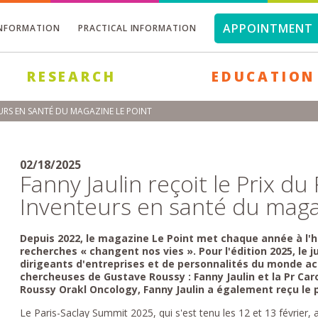
APPOINTMENT 
INFORMATION
PRACTICAL INFORMATION
RESEARCH
EDUCATION
EURS EN SANTÉ DU MAGAZINE LE POINT
02/18/2025
Fanny Jaulin reçoit le Prix d
Inventeurs en santé du maga
Depuis 2022, le magazine Le Point met chaque année à l'h
recherches « changent nos vies ». Pour l'édition 2025, le 
dirigeants d'entreprises et de personnalités du monde a
chercheuses de Gustave Roussy : Fanny Jaulin et la Pr Caro
Roussy Orakl Oncology, Fanny Jaulin a également reçu le 
Le Paris-Saclay Summit 2025, qui s'est tenu les 12 et 13 février,