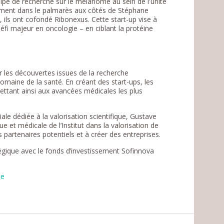
uipe de recherche sur le mélanome au sein de l'unité
ement dans le palmarès aux côtés de Stéphane
, ils ont cofondé Ribonexus. Cette start-up vise à
éfi majeur en oncologie – en ciblant la protéine
r les découvertes issues de la recherche
maine de la santé. En créant des start-ups, les
mettant ainsi aux avancées médicales les plus
ale dédiée à la valorisation scientifique, Gustave
 et médicale de l’Institut dans la valorisation de
s partenaires potentiels et à créer des entreprises.
égique avec le fonds d’investissement Sofinnova
ie