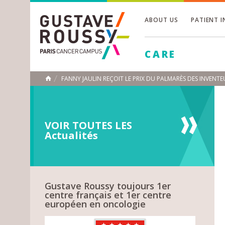
ABOUT US
PATIENT 
Toggle
CARE
Toggle
Toggle
FANNY JAULIN REÇOIT LE PRIX DU PALMARÈS DES INVENT
HOME
VOIR TOUTES LES
Actualités
Gustave Roussy toujours 1er
centre français et 1er centre
européen en oncologie