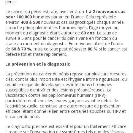
pénis.
Le cancer du pénis est rare, avec environ
1 à 2 nouveaux cas
pour 100 000
hommes par an en France. Cela représente
environ
400 à 500
nouveaux cas diagnostiqués chaque année.
Il touche principalement les hommes âgés, l'âge moyen au
moment du diagnostic étant autour de
60 ans
. Le taux de
survie à 5 ans pour le cancer du pénis varie en fonction du
stade au moment du diagnostic. En moyenne, il est de l'ordre
de
60 à 70 %
, mais ce taux peut dépasser
80 %
si le cancer est
détecté tôt et traité rapidement.
La prévention et le diagnostic
La prévention du cancer du pénis repose sur plusieurs mesures
clés, dont la plus importante est l'hygiène intime rigoureuse, qui
réduit le risque de développer des infections chroniques
susceptibles d'entraîner des lésions précancéreuses. La
vaccination contre les papillomavirus humains (HPV),
particulièrement chez les jeunes garçons avant le début de
l'activité sexuelle, constitue une autre mesure de prévention
efficace, étant donné le lien entre certaines souches du HPV et
le cancer du pénis.
Le diagnostic précoce est essentiel pour un traitement efficace.
Il repose sur l'observation de symptômes tels que des lésions,