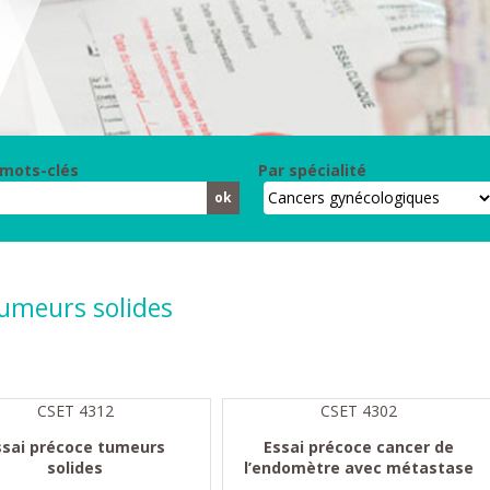
 mots-clés
Par spécialité
umeurs solides
CSET 4312
CSET 4302
ssai précoce tumeurs
Essai précoce cancer de
solides
l’endomètre avec métastase