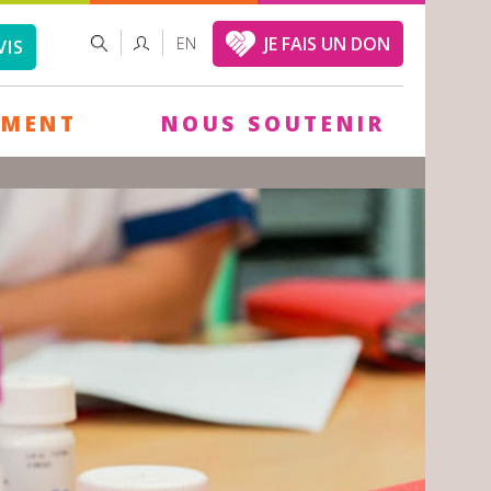
FORMULAIRE
RECHERCHER
JE FAIS UN DON
EN
VIS
DE
RECHERCHE
EMENT
NOUS SOUTENIR